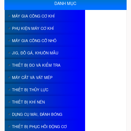
DANH MỤC
MÁY GIA CÔNG CƠ KHÍ
PHỤ KIỆN MÁY CƠ KHÍ
MÁY GIA CÔNG CỠ NHỎ
JIG, ĐỒ GÁ, KHUÔN MẪU
THIẾT BỊ ĐO VÀ KIỂM TRA
MÁY CẮT VÀ VÁT MÉP
THIẾT BỊ THỦY LỰC
THIẾT BỊ KHÍ NÉN
DỤNG CỤ MÀI, ĐÁNH BÓNG
THIẾT BỊ PHỤC HỒI ĐỘNG CƠ