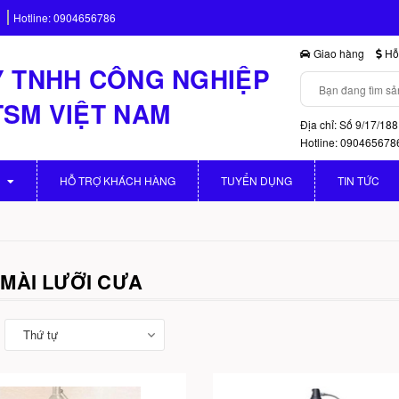
Hotline:
0904656786
Giao hàng
Hỗ 
 TNHH CÔNG NGHIỆP
TSM VIỆT NAM
Địa chỉ: Số 9/17/188
Hotline: 090465678
HỖ TRỢ KHÁCH HÀNG
TUYỂN DỤNG
TIN TỨC
MÀI LƯỠI CƯA
Thứ tự