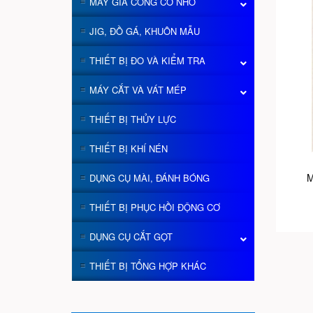
MÁY GIA CÔNG CỠ NHỎ
JIG, ĐỒ GÁ, KHUÔN MẪU
THIẾT BỊ ĐO VÀ KIỂM TRA
MÁY CẮT VÀ VÁT MÉP
THIẾT BỊ THỦY LỰC
THIẾT BỊ KHÍ NÉN
M
DỤNG CỤ MÀI, ĐÁNH BÓNG
THIẾT BỊ PHỤC HỒI ĐỘNG CƠ
DỤNG CỤ CẮT GỌT
THIẾT BỊ TỔNG HỢP KHÁC