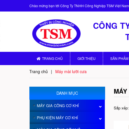
Chào mừng bạn tới
Công Ty TNHH Công Nghiệp TSM Việt Nam
CÔNG TY
TRANG CHỦ
GIỚI THIỆU
SẢN PHẨM
Trang chủ
|
Máy mài lưỡi cưa
MÁY 
DANH MỤC
MÁY GIA CÔNG CƠ KHÍ
Sắp xếp:
PHỤ KIỆN MÁY CƠ KHÍ