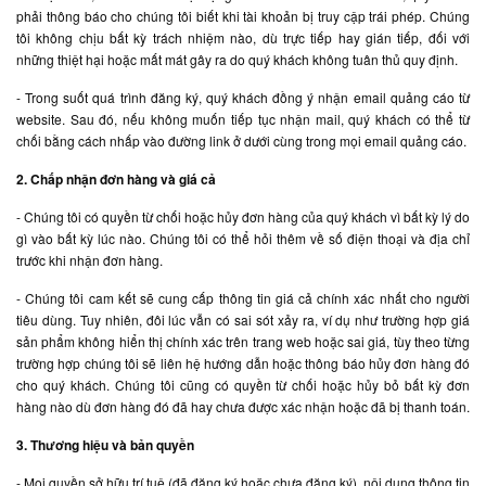
phải thông báo cho chúng tôi biết khi tài khoản bị truy cập trái phép. Chúng
tôi không chịu bất kỳ trách nhiệm nào, dù trực tiếp hay gián tiếp, đối với
những thiệt hại hoặc mất mát gây ra do quý khách không tuân thủ quy định.
- Trong suốt quá trình đăng ký, quý khách đồng ý nhận email quảng cáo từ
website. Sau đó, nếu không muốn tiếp tục nhận mail, quý khách có thể từ
chối bằng cách nhấp vào đường link ở dưới cùng trong mọi email quảng cáo.
2. Chấp nhận đơn hàng và giá cả
- Chúng tôi có quyền từ chối hoặc hủy đơn hàng của quý khách vì bất kỳ lý do
gì vào bất kỳ lúc nào. Chúng tôi có thể hỏi thêm về số điện thoại và địa chỉ
trước khi nhận đơn hàng.
- Chúng tôi cam kết sẽ cung cấp thông tin giá cả chính xác nhất cho người
tiêu dùng. Tuy nhiên, đôi lúc vẫn có sai sót xảy ra, ví dụ như trường hợp giá
sản phẩm không hiển thị chính xác trên trang web hoặc sai giá, tùy theo từng
trường hợp chúng tôi sẽ liên hệ hướng dẫn hoặc thông báo hủy đơn hàng đó
cho quý khách. Chúng tôi cũng có quyền từ chối hoặc hủy bỏ bất kỳ đơn
hàng nào dù đơn hàng đó đã hay chưa được xác nhận hoặc đã bị thanh toán.
3. Thương hiệu và bản quyền
- Mọi quyền sở hữu trí tuệ (đã đăng ký hoặc chưa đăng ký), nội dung thông tin