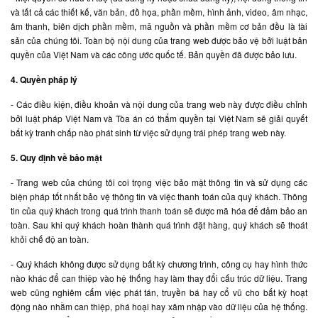
và tất cả các thiết kế, văn bản, đồ họa, phần mềm, hình ảnh, video, âm nhạc,
âm thanh, biên dịch phần mềm, mã nguồn và phần mềm cơ bản đều là tài
sản của chúng tôi. Toàn bộ nội dung của trang web được bảo vệ bởi luật bản
quyền của Việt Nam và các công ước quốc tế. Bản quyền đã được bảo lưu.
4. Quyền pháp lý
- Các điều kiện, điều khoản và nội dung của trang web này được điều chỉnh
bởi luật pháp Việt Nam và Tòa án có thẩm quyền tại Việt Nam sẽ giải quyết
bất kỳ tranh chấp nào phát sinh từ việc sử dụng trái phép trang web này.
5. Quy định về bảo mật
- Trang web của chúng tôi coi trọng việc bảo mật thông tin và sử dụng các
biện pháp tốt nhất bảo vệ thông tin và việc thanh toán của quý khách. Thông
tin của quý khách trong quá trình thanh toán sẽ được mã hóa để đảm bảo an
toàn. Sau khi quý khách hoàn thành quá trình đặt hàng, quý khách sẽ thoát
khỏi chế độ an toàn.
- Quý khách không được sử dụng bất kỳ chương trình, công cụ hay hình thức
nào khác để can thiệp vào hệ thống hay làm thay đổi cấu trúc dữ liệu. Trang
web cũng nghiêm cấm việc phát tán, truyền bá hay cổ vũ cho bất kỳ hoạt
động nào nhằm can thiệp, phá hoại hay xâm nhập vào dữ liệu của hệ thống.