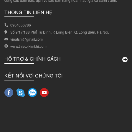
cung cấp đảm bảo, dịch vụ sau bán hàng hoàn hảo, giá cả cạnh tranh.
THÔNG TIN LIÊN HỆ
0904656786
Số 9/17/188 Phố Tư Đình, P. Long Biên, Q. Long Biên, Hà Nội,
vinatsm@gmail.com
www.thietbikimkhi.com
HỖ TRỢ & CHÍNH SÁCH
KẾT NỐI VỚI CHÚNG TÔI