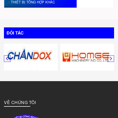
THIẾT BỊ TỔNG HỢP KHÁC
ĐỐI TÁC
VỀ CHÚNG TÔI