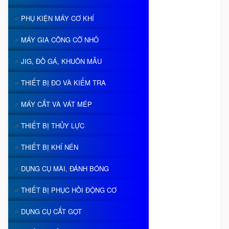
PHỤ KIỆN MÁY CƠ KHÍ
MÁY GIA CÔNG CỠ NHỎ
JIG, ĐỒ GÁ, KHUÔN MẪU
THIẾT BỊ ĐO VÀ KIỂM TRA
MÁY CẮT VÀ VÁT MÉP
THIẾT BỊ THỦY LỰC
THIẾT BỊ KHÍ NÉN
DỤNG CỤ MÀI, ĐÁNH BÓNG
THIẾT BỊ PHỤC HỒI ĐỘNG CƠ
DỤNG CỤ CẮT GỌT