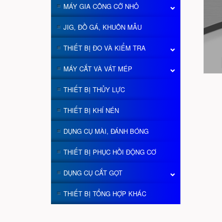
MÁY GIA CÔNG CỠ NHỎ
JIG, ĐỒ GÁ, KHUÔN MẪU
THIẾT BỊ ĐO VÀ KIỂM TRA
MÁY CẮT VÀ VÁT MÉP
THIẾT BỊ THỦY LỰC
THIẾT BỊ KHÍ NÉN
DỤNG CỤ MÀI, ĐÁNH BÓNG
THIẾT BỊ PHỤC HỒI ĐỘNG CƠ
DỤNG CỤ CẮT GỌT
THIẾT BỊ TỔNG HỢP KHÁC