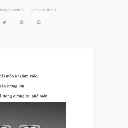
ưỡng đo kiểm lỗ
dưỡng đo lỗ GO
mài mòn khi làm việc.
 sản lượng lớn.
à dòng dưỡng trụ phổ biến.