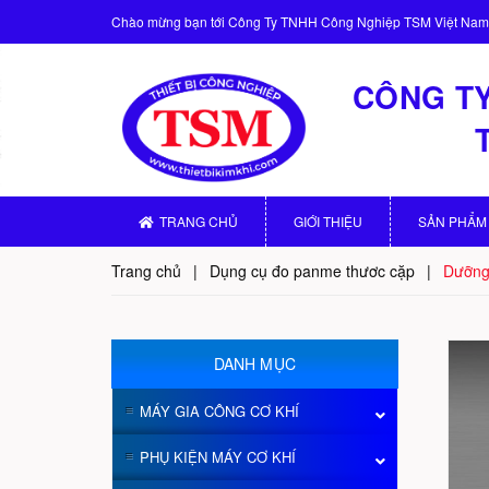
Chào mừng bạn tới
Công Ty TNHH Công Nghiệp TSM Việt Nam
CÔNG TY
TRANG CHỦ
GIỚI THIỆU
SẢN PHẨM
Trang chủ
|
Dụng cụ đo panme thươc cặp
|
Dưỡng 
DANH MỤC
MÁY GIA CÔNG CƠ KHÍ
PHỤ KIỆN MÁY CƠ KHÍ