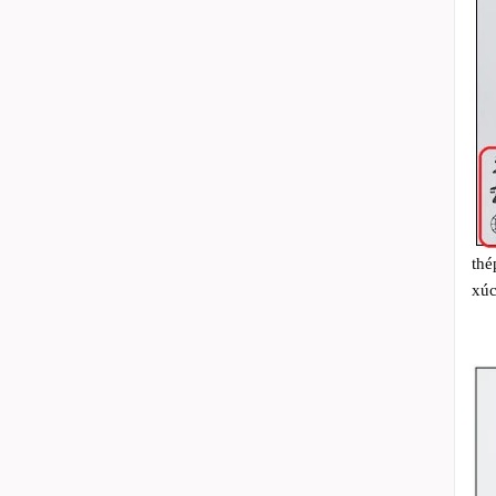
thé
xúc