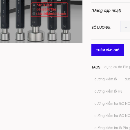
(Đang cập nhật)
-
SỐ LƯỢNG:
THÊM VÀO GIỎ
dụng cụ đo Pin
TAGS:
dưỡng kiểm lỗ
dưỡ
dưỡng kiểm lỗ H8
dưỡng kiểm tra GO N
dưỡng kiểm tra GO N
dưỡng kiểm tra lỗ Pin