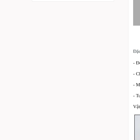
Đặc
- Đ
- C
- M
- T
Vật