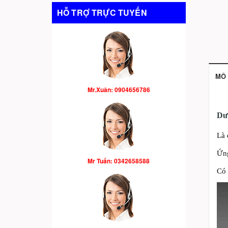
HỖ TRỢ TRỰC TUYẾN
MÔ 
Mr.Xuân: 0904656786
Dư
Là 
Ứng
Mr Tuấn: 0342658588
Có 