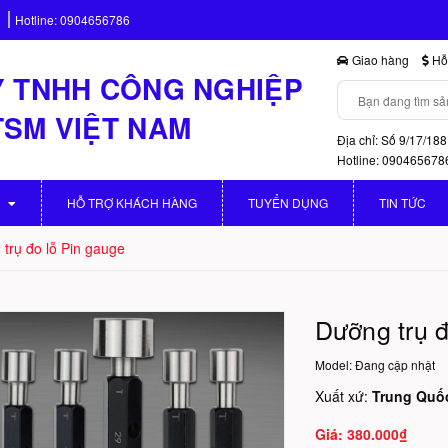
Hotline:
0904656786
Giao hàng
Hỗ 
 TNHH CÔNG NGHIỆP
TSM VIỆT NAM
Địa chỉ: Số 9/17/188
Hotline: 090465678
HỖ TRỢ KHÁCH HÀNG
TUYỂN DỤNG
TIN TỨC
trụ đo lỗ Pin gauge
Dưỡng trụ đ
Model:
Đang cập nhật
Xuất xứ:
Trung Quố
380.000₫