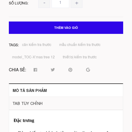
-
+
SỐ LƯỢNG:
THÊM VÀO GIỎ
căn kiểm tra thước
mẫu chuẩn kiểm tra thước
TAGS:
model_TOC-X’mas tree 12
thiết bị kiểm tra thước
CHIA SẺ:
MÔ TẢ SẢN PHẨM
TAB TÙY CHỈNH
Đặc trưng