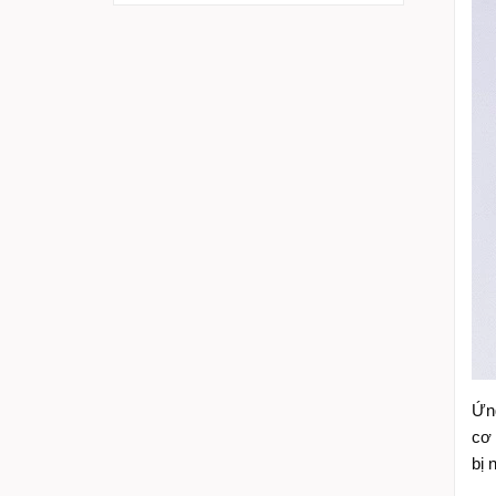
Ứn
cơ 
bị 