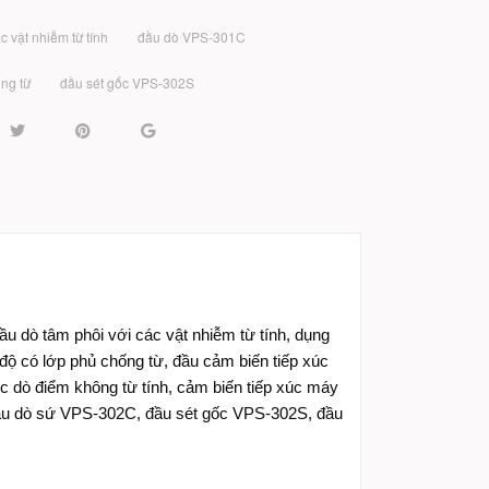
c vật nhiễm từ tính
đầu dò VPS-301C
ng từ
đầu sét gốc VPS-302S
ầu dò tâm phôi với các vật nhiễm từ tính, dụng
 độ có lớp phủ chống từ, đầu cảm biến tiếp xúc
úc dò điểm không từ tính, cảm biến tiếp xúc máy
đầu dò sứ VPS-302C, đầu sét gốc VPS-302S, đầu