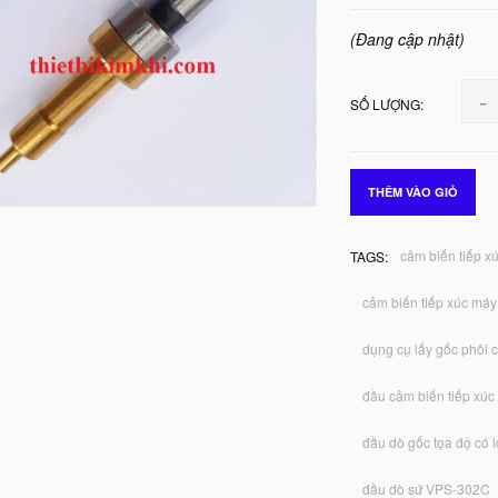
(Đang cập nhật)
-
SỐ LƯỢNG:
THÊM VÀO GIỎ
cảm biến tiếp xú
TAGS:
cảm biến tiếp xúc máy 
dụng cụ lấy gốc phôi 
đầu cảm biến tiếp xúc 
đầu dò gốc tọa độ có 
đầu dò sứ VPS-302C