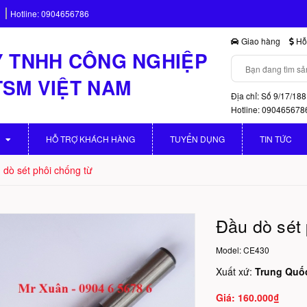
Hotline:
0904656786
Giao hàng
Hỗ 
 TNHH CÔNG NGHIỆP
TSM VIỆT NAM
Địa chỉ: Số 9/17/188
Hotline: 090465678
HỖ TRỢ KHÁCH HÀNG
TUYỂN DỤNG
TIN TỨC
 dò sét phôi chống từ
Đầu dò sét 
Model:
CE430
Xuất xứ:
Trung Quố
160.000₫