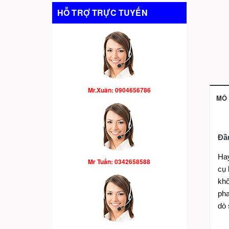
HỖ TRỢ TRỰC TUYẾN
Mr.Xuân: 0904656786
MÔ 
Đầ
Hay
Mr Tuấn: 0342658588
cụ 
khô
pha
dò 