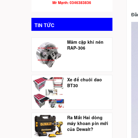
Mr Mạnh: 0346383836
Đầ
TIN TỨC
Mâm cặp khí nén
RAP-306
Xe để chuôi dao
BT30
Ra Mắt Hai dòng
máy khoan pin mới
của Dewalt?