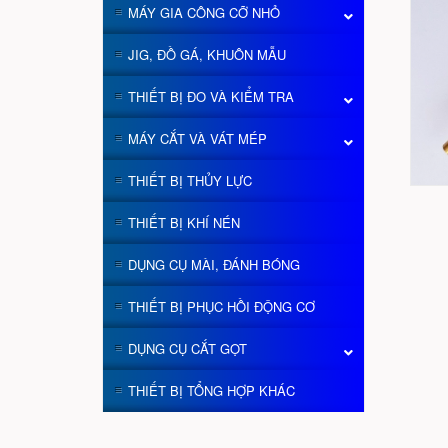
MÁY GIA CÔNG CỠ NHỎ
JIG, ĐỒ GÁ, KHUÔN MẪU
THIẾT BỊ ĐO VÀ KIỂM TRA
MÁY CẮT VÀ VÁT MÉP
THIẾT BỊ THỦY LỰC
THIẾT BỊ KHÍ NÉN
DỤNG CỤ MÀI, ĐÁNH BÓNG
THIẾT BỊ PHỤC HỒI ĐỘNG CƠ
DỤNG CỤ CẮT GỌT
THIẾT BỊ TỔNG HỢP KHÁC