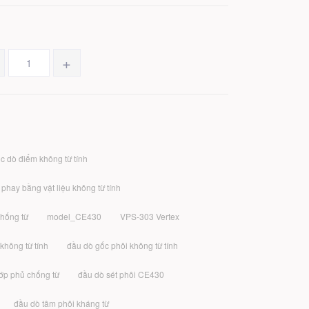
+
c dò điểm không từ tính
phay bằng vật liệu không từ tính
chống từ
model_CE430
VPS-303 Vertex
không từ tính
đầu dò gốc phôi không từ tính
lớp phủ chống từ
đầu dò sét phôi CE430
đầu dò tâm phôi kháng từ