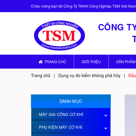
Chào mừng bạn tới
Công Ty TNHH Công Nghiệp TSM Việt Nam
CÔNG TY
TRANG CHỦ
GIỚI THIỆU
SẢN PHẨM
Trang chủ
|
Dụng cụ đo kiểm không phá hủy
|
Đầu
DANH MỤC
MÁY GIA CÔNG CƠ KHÍ
PHỤ KIỆN MÁY CƠ KHÍ