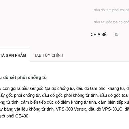
đầu dò tâm phôi với cá
đầu sét gốc tọa độ chố
CHIA SẺ:
TẢ SẢN PHẨM
TAB TÙY CHỈNH
u dò sét phôi chống từ
 còn gọi là
đầu sét gốc tọa độ chống từ
, đầu dò tâm phôi kháng từ, đ
lấy gốc phôi chống từ, đầu dò gốc phôi không từ tính, đầu dò gốc tọa
ng từ tính, cảm biến tiếp xúc dò điểm không từ tính, cảm biến tiếp x
y bằng vật liệu không từ tính, VPS-303 Vertex, đầu dò VPS-301C, 
sét phôi CE430