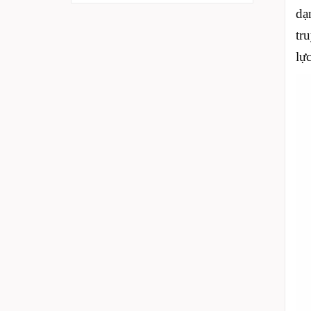
dạ
tr
lự