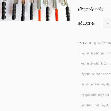
(Đang cập nhật)
-
SỐ LƯỢNG:
dụng cụ lấy phô
TAGS:
kẹp từ lấy phôi nam c
kẹp từ lấy phôi thép 
lấy phôi an toàn cho 
lấy sản phẩm máy dậ
tay gắp phôi máy đột
tay nhấc phôi máy đột