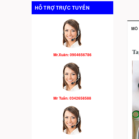
HỖ TRỢ TRỰC TUYẾN
MÔ 
Ta
Mr.Xuân: 0904656786
Mr Tuấn: 0342658588