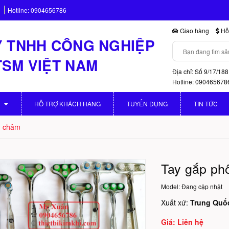
Hotline:
0904656786
Giao hàng
Hỗ 
 TNHH CÔNG NGHIỆP
TSM VIỆT NAM
Địa chỉ: Số 9/17/188
Hotline: 090465678
HỖ TRỢ KHÁCH HÀNG
TUYỂN DỤNG
TIN TỨC
m châm
Tay gắp ph
Model:
Đang cập nhật
Xuất xứ:
Trung Quố
Giá: Liên hệ