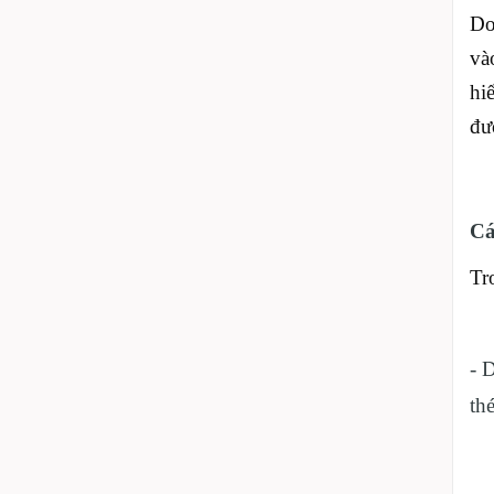
Do
và
hi
đư
Cá
Tr
- 
th