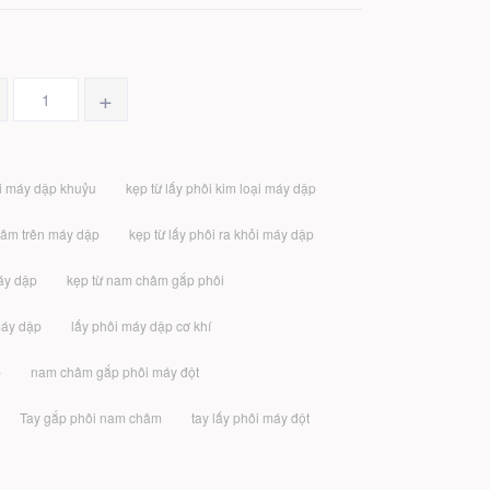
+
i máy dập khuỷu
kẹp từ lấy phôi kim loại máy dập
hâm trên máy dập
kẹp từ lấy phôi ra khỏi máy dập
máy dập
kẹp từ nam châm gắp phôi
máy dập
lấy phôi máy dập cơ khí
p
nam châm gắp phôi máy đột
Tay gắp phôi nam châm
tay lấy phôi máy đột