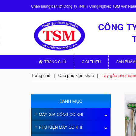
Chào mừng bạn tới
Công Ty TNHH Công Nghiệp TSM Việt Nam
CÔNG TY
TRANG CHỦ
GIỚI THIỆU
SẢN PHẨM
Trang chủ
|
Các phụ kiện khác
|
Tay gắp phôi na
DANH MỤC
MÁY GIA CÔNG CƠ KHÍ
PHỤ KIỆN MÁY CƠ KHÍ