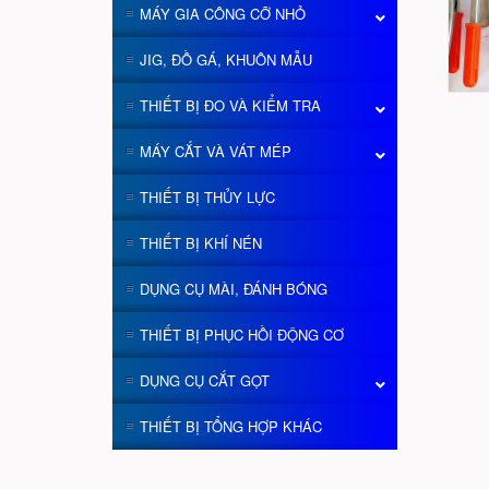
MÁY GIA CÔNG CỠ NHỎ
JIG, ĐỒ GÁ, KHUÔN MẪU
THIẾT BỊ ĐO VÀ KIỂM TRA
MÁY CẮT VÀ VÁT MÉP
THIẾT BỊ THỦY LỰC
THIẾT BỊ KHÍ NÉN
DỤNG CỤ MÀI, ĐÁNH BÓNG
THIẾT BỊ PHỤC HỒI ĐỘNG CƠ
DỤNG CỤ CẮT GỌT
THIẾT BỊ TỔNG HỢP KHÁC