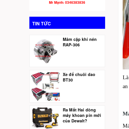
Mr Mạnh: 0346383836
TIN TỨC
Mâm cặp khí nén
RAP-306
Xe để chuôi dao
Là
BT30
an
Ra Mắt Hai dòng
Má
máy khoan pin mới
của Dewalt?
Má