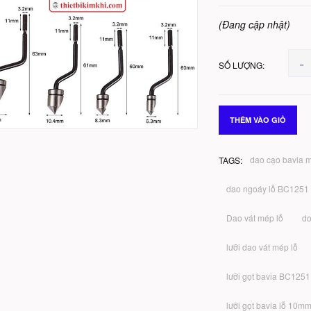
(Đang cập nhật)
-
SỐ LƯỢNG:
THÊM VÀO GIỎ
dao cạo bavia m
TAGS:
dao ngoáy lỗ BC1251
Dao vát mép lỗ
do
lưỡi dao vát mép lỗ
lưỡi gọt bavia BC1251
lưỡi gọt bavia lỗ 10m