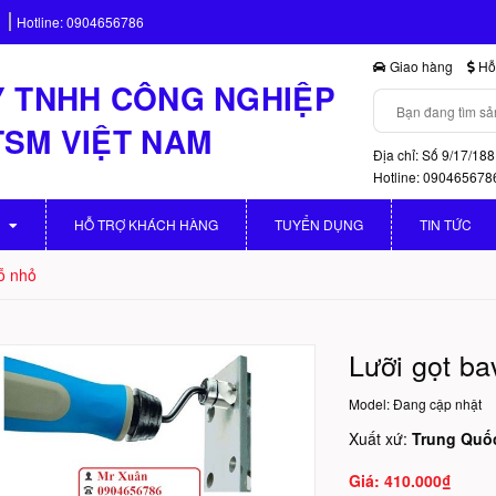
Hotline:
0904656786
Giao hàng
Hỗ 
 TNHH CÔNG NGHIỆP
TSM VIỆT NAM
Địa chỉ: Số 9/17/188
Hotline: 090465678
HỖ TRỢ KHÁCH HÀNG
TUYỂN DỤNG
TIN TỨC
lỗ nhỏ
Lưỡi gọt ba
Model:
Đang cập nhật
Xuất xứ:
Trung Quố
410.000₫