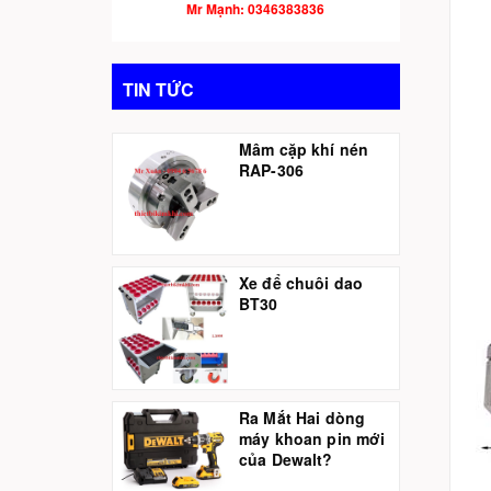
Mr Mạnh: 0346383836
TIN TỨC
Mâm cặp khí nén
RAP-306
Xe để chuôi dao
BT30
Ra Mắt Hai dòng
máy khoan pin mới
của Dewalt?