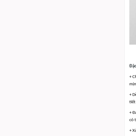
Đặc
+ C
mịn
+ D
tiế
+ Đ
có 
+ X