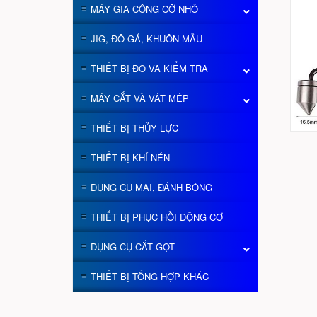
MÁY GIA CÔNG CỠ NHỎ
JIG, ĐỒ GÁ, KHUÔN MẪU
THIẾT BỊ ĐO VÀ KIỂM TRA
MÁY CẮT VÀ VÁT MÉP
THIẾT BỊ THỦY LỰC
THIẾT BỊ KHÍ NÉN
DỤNG CỤ MÀI, ĐÁNH BÓNG
THIẾT BỊ PHỤC HỒI ĐỘNG CƠ
DỤNG CỤ CẮT GỌT
THIẾT BỊ TỔNG HỢP KHÁC