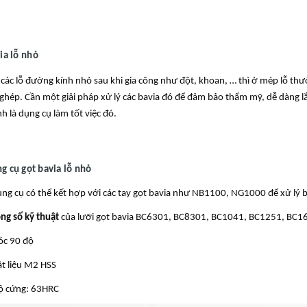
ia lỗ nhỏ
 các lỗ đường kính nhỏ sau khi gia công như đột, khoan, … thì ở mép lỗ thư
 ghép. Cần một giải pháp xử lý các bavia đó để đảm bảo thẩm mỹ, dễ dàng lắ
nh là dụng cụ làm tốt việc đó.
g cụ gọt bavia lỗ nhỏ
ụng cụ có thể kết hợp với các tay gọt bavia như NB1100, NG1000 để xử lý ba
ng số kỹ thuật
của lưỡi gọt bavia BC6301, BC8301, BC1041, BC1251, BC1
óc 90 độ
ật liệu M2 HSS
ộ cứng: 63HRC