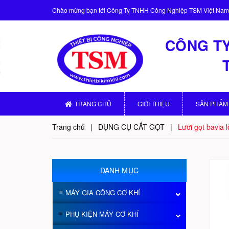
Chào mừng bạn tới
Công Ty TNHH Công Nghiệp TSM Việt Nam
CÔNG TY
TRANG CHỦ
GIỚI THIỆU
SẢN PHẨM
Trang chủ
|
DỤNG CỤ CẮT GỌT
|
Lưỡi gọt bavia 
DANH MỤC
MÁY GIA CÔNG CƠ KHÍ
PHỤ KIỆN MÁY CƠ KHÍ