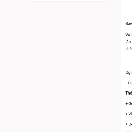
Bav
Với
lắp
chí
Dụn
- D
Thô
+ G
+ V
+ Đ