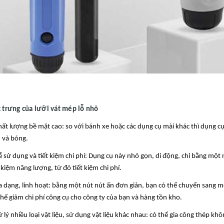
 trưng của lưỡi vát mép lỗ nhỏ
hất lượng bề mặt cao: so với bánh xe hoặc các dụng cụ mài khác thì dụng cụ 
 và bóng.
ễ sử dụng và tiết kiệm chi phí: Dụng cụ này nhỏ gọn, di động, chỉ bằng một 
t kiệm năng lượng, từ đó tiết kiệm chi phí.
a dạng, linh hoạt: bằng một nút nút ấn đơn giản, bạn có thể chuyển sang m
thể giảm chi phí công cụ cho công ty của bạn và hàng tồn kho.
ử lý nhiều loại vật liệu, sử dụng vật liệu khác nhau: có thể gia công thép kh