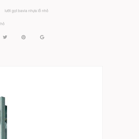
lưỡi gọt bavia nhựa lỗ nhỏ
nhỏ