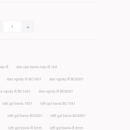
+
ép lỗ
dao cạo bavia mép lỗ nhỏ
dao ngoáy lỗ BC1651
dao ngoáy lỗ BC6301
a ngoáy lỗ BC1041
doa ngoáy lỗ BC8301
lưỡi gọt bavia 1651
lưỡi gọt bavia BC1041
lưỡi gọt bavia BC6301
lưỡi gọt bavia BC8301
m
lưỡi gọt bavia lỗ 6mm
lưỡi gọt bavia lỗ 8mm