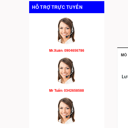
HỖ TRỢ TRỰC TUYẾN
Mr.Xuân: 0904656786
MÔ 
Lư
Mr Tuấn: 0342658588