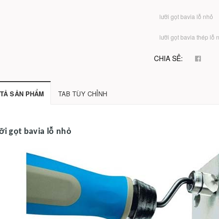
lưỡi gọt bavia lỗ nhỏ
lưỡi gọt bavia thép lỗ 
CHIA SẺ:
TẢ SẢN PHẨM
TAB TÙY CHỈNH
ỡi gọt bavia lỗ nhỏ