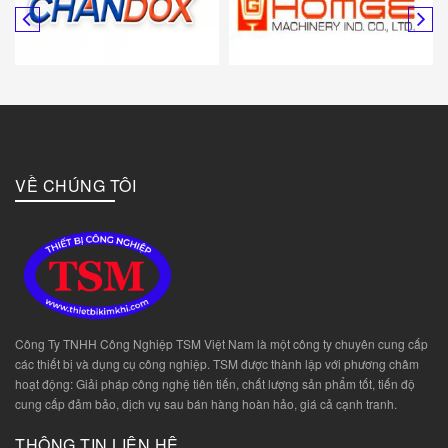
VỀ CHÚNG TÔI
Công Ty TNHH Công Nghiệp TSM Việt Nam là một công ty chuyên cung cấp
các thiết bị và dụng cụ công nghiệp. TSM được thành lập với phương châm
hoạt động: Giải pháp công nghệ tiên tiến, chất lượng sản phẩm tốt, tiến độ
cung cấp đảm bảo, dịch vụ sau bán hàng hoàn hảo, giá cả cạnh tranh.
THÔNG TIN LIÊN HỆ