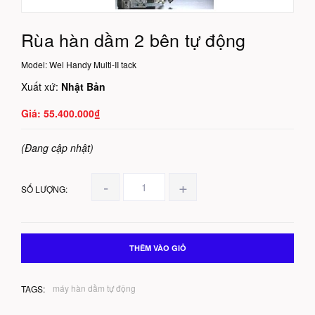
Rùa hàn dầm 2 bên tự động
Model:
Wel Handy Multi-II tack
Xuất xứ:
Nhật Bản
55.400.000₫
(Đang cập nhật)
-
+
SỐ LƯỢNG:
THÊM VÀO GIỎ
máy hàn dầm tự động
TAGS: