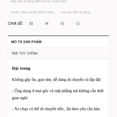
máy hàn tự động Wel handy multi II tack
model_Wel Handy Multi-II tack
rùa hàn dầm tự động
CHIA SẺ:
MÔ TẢ SẢN PHẨM
TAB TÙY CHỈNH
Đặc trưng
Không gây ồn, gọn nhẹ, dễ dàng di chuyển và lắp đặt
- Ứng dụng ở mọi góc và mặt phẳng mà không cần thời
gian nghỉ
- Xe chạy có thể di chuyển tiến , lùi theo yêu cầu hàn