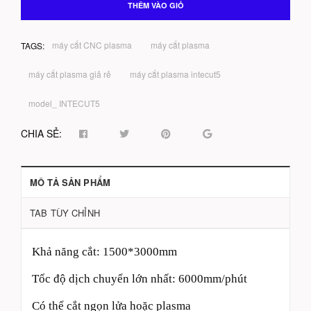
THÊM VÀO GIỎ
máy cắt CNC plasma
máy cắt plasma
TAGS:
máy cắt plasma giả rẻ
máy cắt plasma intecut5
model_ INTECUT5
CHIA SẺ:
MÔ TẢ SẢN PHẨM
TAB TÙY CHỈNH
Khả năng cắt: 1500*3000mm
Tốc độ dịch chuyển lớn nhất: 6000mm/phút
Có thể cắt ngọn lửa hoặc plasma