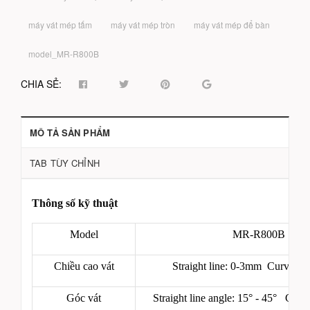
máy vát mép tấm
máy vát mép tròn
máy vát mép để bàn
model_MR-R800B
CHIA SẺ:
MÔ TẢ SẢN PHẨM
TAB TÙY CHỈNH
Thông số kỹ thuật
Model
MR-R800B
Chiều cao vát
Straight line: 0-3mm Curved:
Góc vát
Straight line angle: 15° - 45° Curv