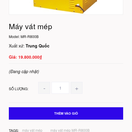
Máy vát mép
Model:
MR-R800B
Xuất xứ:
Trung Quốc
19.800.000₫
(Đang cập nhật)
-
+
SỐ LƯỢNG:
THÊM VÀO GIỎ
máy vát mép
máy vát mép MR-R800B
TAGS: