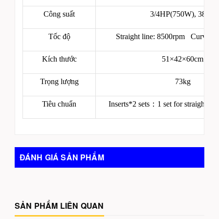
Công suất
3/4HP(750W), 380V
Tốc độ
Straight line: 8500rpm Curved:
Kích thước
51×42×60cm
Trọng lượng
73kg
Tiêu chuẩn
Inserts*2 sets
：
1 set for straight,1 
ĐÁNH GIÁ SẢN PHẨM
SẢN PHẨM LIÊN QUAN