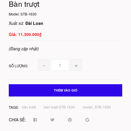
Bàn trượt
Model:
STB-1630
Xuất xứ:
Đài Loan
11.300.000₫
(Đang cập nhật)
-
+
SỐ LƯỢNG:
THÊM VÀO GIỎ
bàn trượt
bàn trượt STB-1630
model_STB-1630
TAGS:
CHIA SẺ: