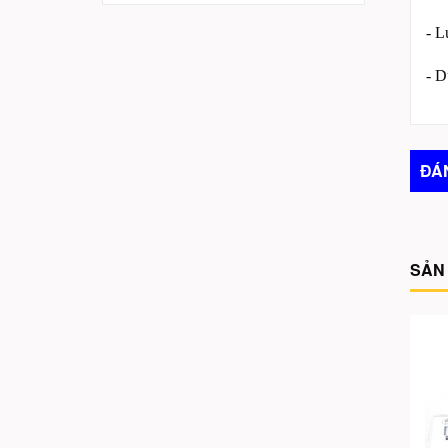
- L
- D
ĐÁ
SẢN