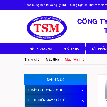
Chào mừng bạn tới
Công Ty TNHH Công Nghiệp TSM Việt Nam
CÔNG TY
TRANG CHỦ
GIỚI THIỆU
SẢN PHẨM
Trang chủ
|
Máy tiện
|
Máy tiện nhỏ
DANH MỤC
MÁY GIA CÔNG CƠ KHÍ
PHỤ KIỆN MÁY CƠ KHÍ