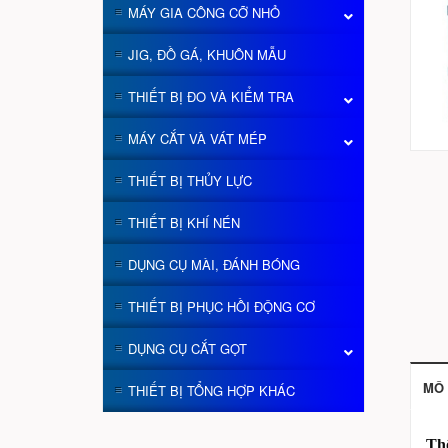
MÁY GIA CÔNG CỠ NHỎ
JIG, ĐỒ GÁ, KHUÔN MẪU
THIẾT BỊ ĐO VÀ KIỂM TRA
MÁY CẮT VÀ VÁT MÉP
THIẾT BỊ THỦY LỰC
THIẾT BỊ KHÍ NÉN
DỤNG CỤ MÀI, ĐÁNH BÓNG
THIẾT BỊ PHỤC HỒI ĐỘNG CƠ
DỤNG CỤ CẮT GỌT
MÔ 
THIẾT BỊ TỔNG HỢP KHÁC
Thô