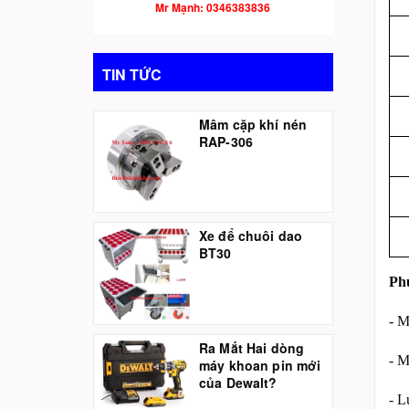
Mr Mạnh: 0346383836
TIN TỨC
Mâm cặp khí nén
RAP-306
Xe để chuôi dao
BT30
Phụ
- M
Ra Mắt Hai dòng
- M
máy khoan pin mới
của Dewalt?
- L