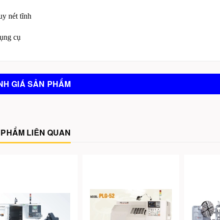
uy nét tĩnh
ụng cụ
NH GIÁ SẢN PHẨM
 PHẨM LIÊN QUAN