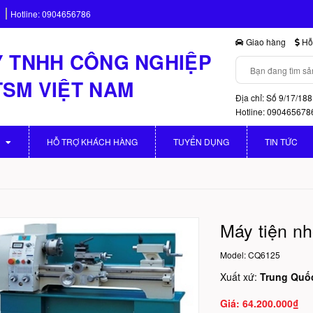
Hotline:
0904656786
Giao hàng
Hỗ 
 TNHH CÔNG NGHIỆP
TSM VIỆT NAM
Địa chỉ: Số 9/17/188
Hotline: 090465678
HỖ TRỢ KHÁCH HÀNG
TUYỂN DỤNG
TIN TỨC
Máy tiện n
Model:
CQ6125
Xuất xứ:
Trung Quố
64.200.000₫