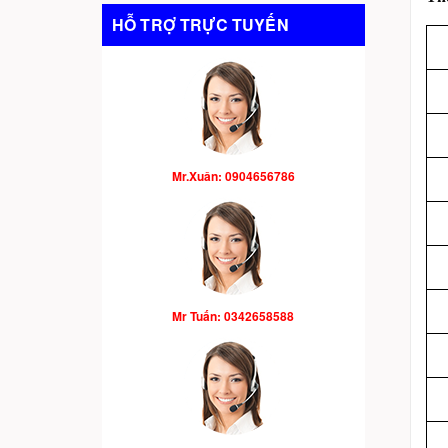
HỖ TRỢ TRỰC TUYẾN
Mr.Xuân: 0904656786
Mr Tuấn: 0342658588