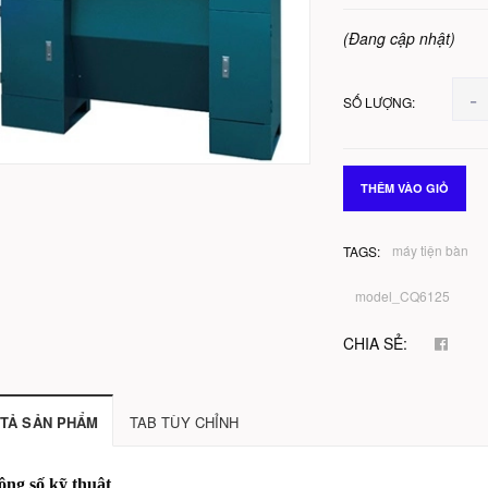
(Đang cập nhật)
-
SỐ LƯỢNG:
THÊM VÀO GIỎ
máy tiện bàn
TAGS:
model_CQ6125
CHIA SẺ:
TẢ SẢN PHẨM
TAB TÙY CHỈNH
ng số kỹ thuật