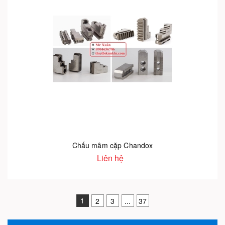
Chấu mâm cặp Chandox
Liên hệ
1
2
3
...
37