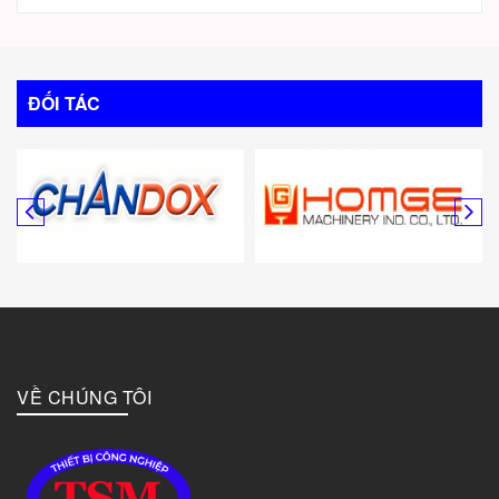
Trung Quốc
Italy
ĐỐI TÁC
Mỹ
Canada
Hàn Quốc
Đức
VỀ CHÚNG TÔI
Đài Loan
Bulgary