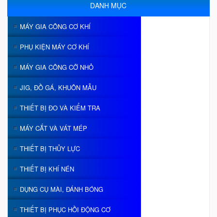
DANH MỤC
MÁY GIA CÔNG CƠ KHÍ
PHỤ KIỆN MÁY CƠ KHÍ
MÁY GIA CÔNG CỠ NHỎ
JIG, ĐỒ GÁ, KHUÔN MẪU
THIẾT BỊ ĐO VÀ KIỂM TRA
MÁY CẮT VÀ VÁT MÉP
THIẾT BỊ THỦY LỰC
THIẾT BỊ KHÍ NÉN
DỤNG CỤ MÀI, ĐÁNH BÓNG
THIẾT BỊ PHỤC HỒI ĐỘNG CƠ