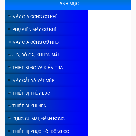
DANH MỤC
MÁY GIA CÔNG CƠ KHÍ
PHỤ KIỆN MÁY CƠ KHÍ
MÁY GIA CÔNG CỠ NHỎ
JIG, ĐỒ GÁ, KHUÔN MẪU
THIẾT BỊ ĐO VÀ KIỂM TRA
MÁY CẮT VÀ VÁT MÉP
THIẾT BỊ THỦY LỰC
THIẾT BỊ KHÍ NÉN
DỤNG CỤ MÀI, ĐÁNH BÓNG
THIẾT BỊ PHỤC HỒI ĐỘNG CƠ