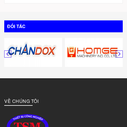
Trung Quốc
Italy
ĐỐI TÁC
Mỹ
Canada
Hàn Quốc
Đức
VỀ CHÚNG TÔI
Đài Loan
Bulgary