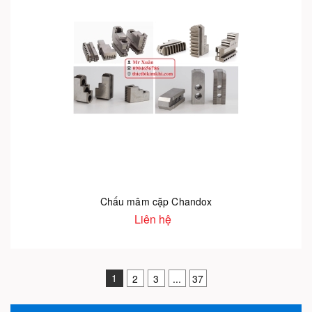
Chấu mâm cặp Chandox
Liên hệ
1
2
3
...
37