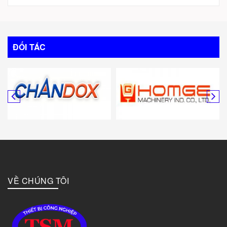
Trung Quốc
Italy
ĐỐI TÁC
Mỹ
Canada
Hàn Quốc
Đức
VỀ CHÚNG TÔI
Đài Loan
Bulgary