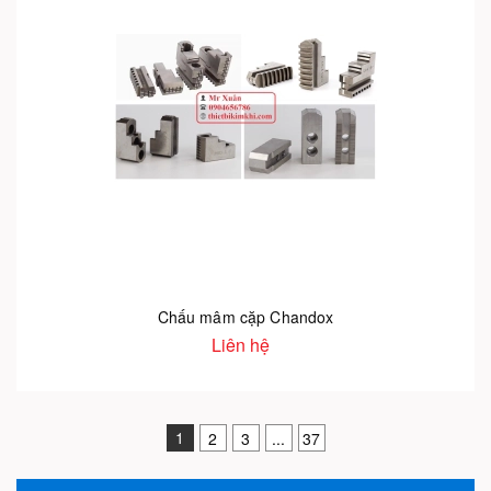
Chấu mâm cặp Chandox
Liên hệ
1
2
3
...
37