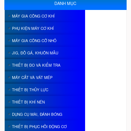
DANH MỤC
MÁY GIA CÔNG CƠ KHÍ
PHỤ KIỆN MÁY CƠ KHÍ
MÁY GIA CÔNG CỠ NHỎ
JIG, ĐỒ GÁ, KHUÔN MẪU
THIẾT BỊ ĐO VÀ KIỂM TRA
MÁY CẮT VÀ VÁT MÉP
THIẾT BỊ THỦY LỰC
THIẾT BỊ KHÍ NÉN
DỤNG CỤ MÀI, ĐÁNH BÓNG
THIẾT BỊ PHỤC HỒI ĐỘNG CƠ