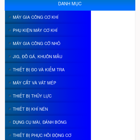
DANH MỤC
MÁY GIA CÔNG CƠ KHÍ
PHỤ KIỆN MÁY CƠ KHÍ
MÁY GIA CÔNG CỠ NHỎ
JIG, ĐỒ GÁ, KHUÔN MẪU
THIẾT BỊ ĐO VÀ KIỂM TRA
MÁY CẮT VÀ VÁT MÉP
THIẾT BỊ THỦY LỰC
THIẾT BỊ KHÍ NÉN
DỤNG CỤ MÀI, ĐÁNH BÓNG
THIẾT BỊ PHỤC HỒI ĐỘNG CƠ