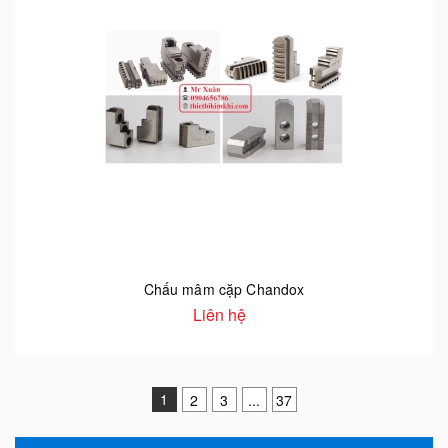
Chấu mâm cặp Chandox
Liên hệ
1
2
3
...
37