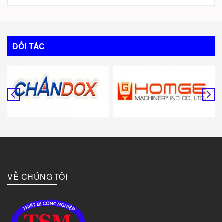
Trung Quốc
Italy
ĐỐI TÁC
Mỹ
Canada
Hàn Quốc
Đức
VỀ CHÚNG TÔI
Đài Loan
Bulgary