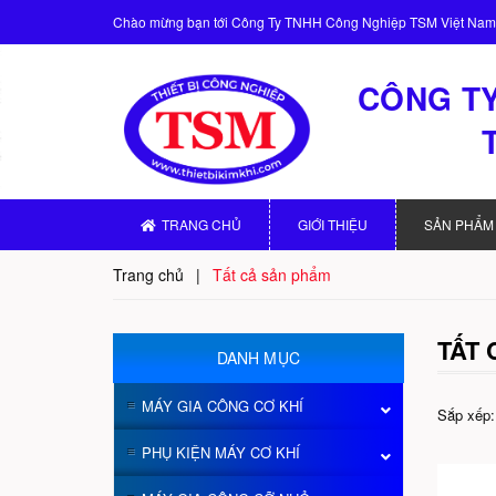
Chào mừng bạn tới
Công Ty TNHH Công Nghiệp TSM Việt Nam
CÔNG TY
TRANG CHỦ
GIỚI THIỆU
SẢN PHẨM
Trang chủ
|
Tất cả sản phẩm
TẤT
DANH MỤC
MÁY GIA CÔNG CƠ KHÍ
Sắp xếp:
PHỤ KIỆN MÁY CƠ KHÍ