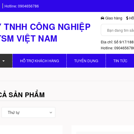
Hotline:
0904656786
Giao hàng
Hỗ 
 TNHH CÔNG NGHIỆP
TSM VIỆT NAM
Địa chỉ: Số 9/17/188
Hotline: 090465678
HỖ TRỢ KHÁCH HÀNG
TUYỂN DỤNG
TIN TỨC
 CẢ SẢN PHẨM
Thứ tự