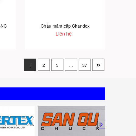
CNC
Chấu mâm cặp Chandox
Liên hệ
1
2
3
...
37