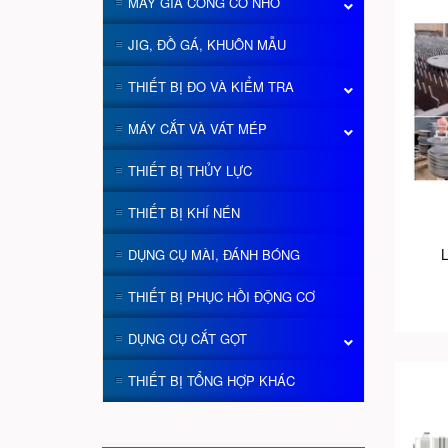
MÁY GIA CÔNG CỠ NHỎ
JIG, ĐỒ GÁ, KHUÔN MẪU
THIẾT BỊ ĐO VÀ KIỂM TRA
MÁY CẮT VÀ VÁT MÉP
THIẾT BỊ THỦY LỰC
THIẾT BỊ KHÍ NÉN
L
DỤNG CỤ MÀI, ĐÁNH BÓNG
THIẾT BỊ PHỤC HỒI ĐỘNG CƠ
DỤNG CỤ CẮT GỌT
THIẾT BỊ TỔNG HỢP KHÁC