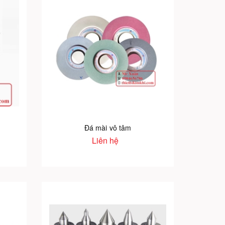
Đá mài vô tâm
Liên hệ