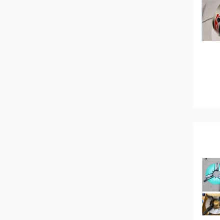
Mỹ
Canada
Hàn Quốc
Đức
Đài Loan
Bulgary