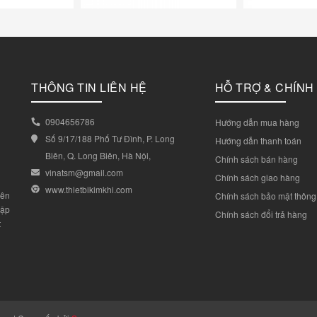
THÔNG TIN LIÊN HỆ
HỖ TRỢ & CHÍNH
0904656786
Hướng dẫn mua hàng
Số 9/17/188 Phố Tư Đình, P. Long
Hướng dẫn thanh toán
Biên, Q. Long Biên, Hà Nội,
Chính sách bán hàng
vinatsm@gmail.com
Chính sách giao hàng
www.thietbikimkhi.com
yên
Chính sách bảo mật thông 
lập
Chính sách đổi trả hàng
t