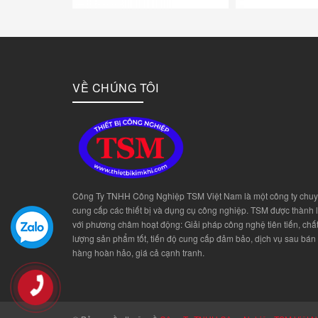
VỀ CHÚNG TÔI
Công Ty TNHH Công Nghiệp TSM Việt Nam là một công ty chu
cung cấp các thiết bị và dụng cụ công nghiệp. TSM được thành 
với phương châm hoạt động: Giải pháp công nghệ tiên tiến, chấ
lượng sản phẩm tốt, tiến độ cung cấp đảm bảo, dịch vụ sau bán
hàng hoàn hảo, giá cả cạnh tranh.