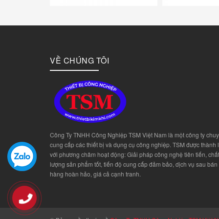
VỀ CHÚNG TÔI
Công Ty TNHH Công Nghiệp TSM Việt Nam là một công ty chu
cung cấp các thiết bị và dụng cụ công nghiệp. TSM được thành 
với phương châm hoạt động: Giải pháp công nghệ tiên tiến, chấ
lượng sản phẩm tốt, tiến độ cung cấp đảm bảo, dịch vụ sau bán
hàng hoàn hảo, giá cả cạnh tranh.