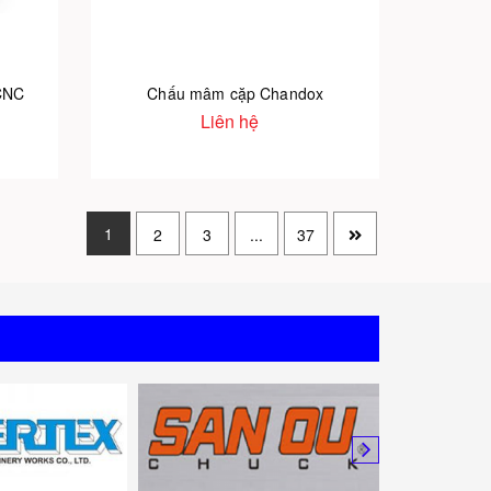
CNC
Chấu mâm cặp Chandox
Liên hệ
1
2
3
...
37