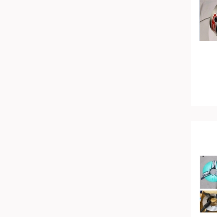
Mỹ
Canada
Hàn Quốc
Đức
Đài Loan
Bulgary