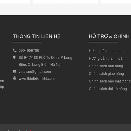
THÔNG TIN LIÊN HỆ
HỖ TRỢ & CHÍNH
0904656786
Hướng dẫn mua hàng
Số 9/17/188 Phố Tư Đình, P. Long
Hướng dẫn thanh toán
Biên, Q. Long Biên, Hà Nội,
Chính sách bán hàng
vinatsm@gmail.com
Chính sách giao hàng
www.thietbikimkhi.com
yên
Chính sách bảo mật thông 
lập
Chính sách đổi trả hàng
t