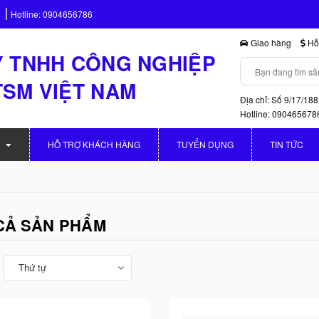
Hotline:
0904656786
Giao hàng
Hỗ 
 TNHH CÔNG NGHIỆP
TSM VIỆT NAM
Địa chỉ: Số 9/17/188
Hotline: 090465678
HỖ TRỢ KHÁCH HÀNG
TUYỂN DỤNG
TIN TỨC
 CẢ SẢN PHẨM
Thứ tự