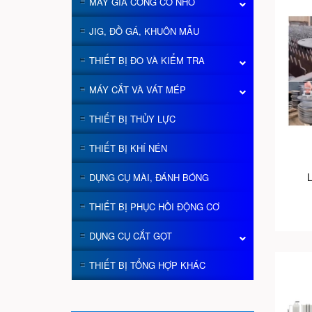
MÁY GIA CÔNG CỠ NHỎ
JIG, ĐỒ GÁ, KHUÔN MẪU
THIẾT BỊ ĐO VÀ KIỂM TRA
MÁY CẮT VÀ VÁT MÉP
THIẾT BỊ THỦY LỰC
THIẾT BỊ KHÍ NÉN
L
DỤNG CỤ MÀI, ĐÁNH BÓNG
THIẾT BỊ PHỤC HỒI ĐỘNG CƠ
DỤNG CỤ CẮT GỌT
THIẾT BỊ TỔNG HỢP KHÁC