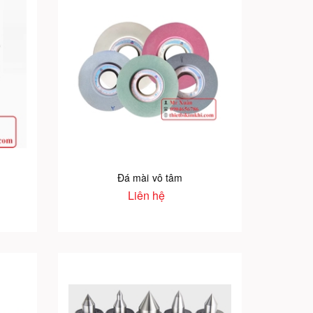
Đá mài vô tâm
Liên hệ