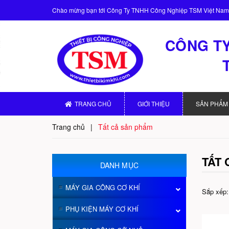
Chào mừng bạn tới
Công Ty TNHH Công Nghiệp TSM Việt Nam
CÔNG TY
TRANG CHỦ
GIỚI THIỆU
SẢN PHẨM
Trang chủ
|
Tất cả sản phẩm
TẤT
DANH MỤC
MÁY GIA CÔNG CƠ KHÍ
Sắp xếp:
PHỤ KIỆN MÁY CƠ KHÍ