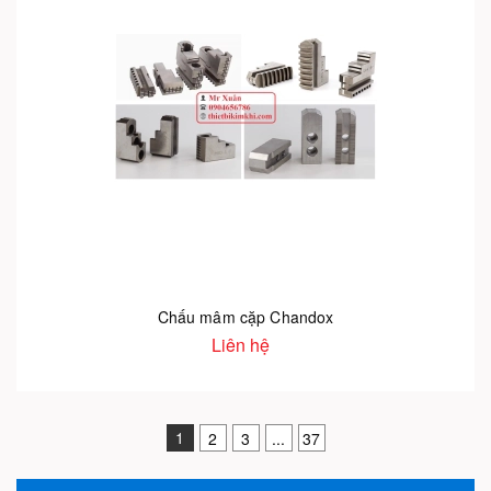
Chấu mâm cặp Chandox
Liên hệ
1
2
3
...
37