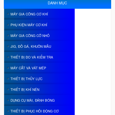
DANH MỤC
MÁY GIA CÔNG CƠ KHÍ
PHỤ KIỆN MÁY CƠ KHÍ
MÁY GIA CÔNG CỠ NHỎ
JIG, ĐỒ GÁ, KHUÔN MẪU
THIẾT BỊ ĐO VÀ KIỂM TRA
MÁY CẮT VÀ VÁT MÉP
THIẾT BỊ THỦY LỰC
THIẾT BỊ KHÍ NÉN
DỤNG CỤ MÀI, ĐÁNH BÓNG
THIẾT BỊ PHỤC HỒI ĐỘNG CƠ