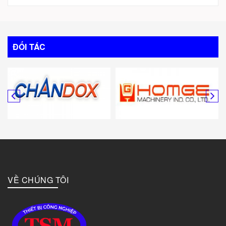
Trung Quốc
Italy
ĐỐI TÁC
Mỹ
Canada
Hàn Quốc
Đức
VỀ CHÚNG TÔI
Đài Loan
Bulgary