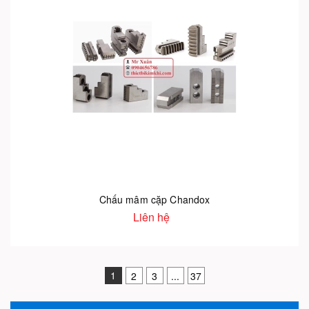
Chấu mâm cặp Chandox
Liên hệ
1
2
3
...
37