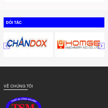
Trung Quốc
Italy
ĐỐI TÁC
Mỹ
Canada
Hàn Quốc
Đức
VỀ CHÚNG TÔI
Đài Loan
Bulgary