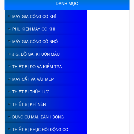
DANH MỤC
MÁY GIA CÔNG CƠ KHÍ
PHỤ KIỆN MÁY CƠ KHÍ
MÁY GIA CÔNG CỠ NHỎ
JIG, ĐỒ GÁ, KHUÔN MẪU
THIẾT BỊ ĐO VÀ KIỂM TRA
MÁY CẮT VÀ VÁT MÉP
THIẾT BỊ THỦY LỰC
THIẾT BỊ KHÍ NÉN
DỤNG CỤ MÀI, ĐÁNH BÓNG
THIẾT BỊ PHỤC HỒI ĐỘNG CƠ