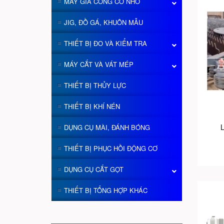
MÁY GIA CÔNG CỠ NHỎ
JIG, ĐỒ GÁ, KHUÔN MẪU
THIẾT BỊ ĐO VÀ KIỂM TRA
MÁY CẮT VÀ VÁT MÉP
THIẾT BỊ THỦY LỰC
THIẾT BỊ KHÍ NÉN
L
DỤNG CỤ MÀI, ĐÁNH BÓNG
THIẾT BỊ PHỤC HỒI ĐỘNG CƠ
DỤNG CỤ CẮT GỌT
THIẾT BỊ TỔNG HỢP KHÁC