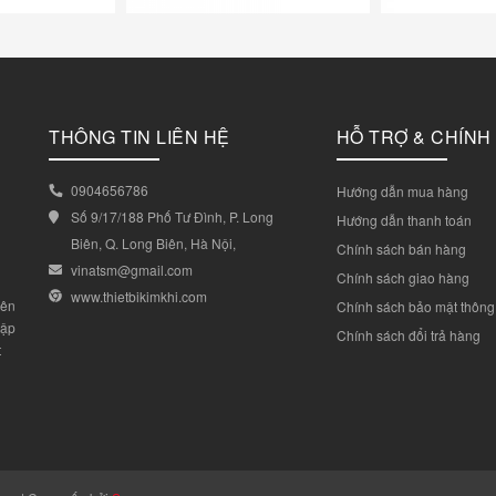
THÔNG TIN LIÊN HỆ
HỖ TRỢ & CHÍNH
0904656786
Hướng dẫn mua hàng
Số 9/17/188 Phố Tư Đình, P. Long
Hướng dẫn thanh toán
Biên, Q. Long Biên, Hà Nội,
Chính sách bán hàng
vinatsm@gmail.com
Chính sách giao hàng
www.thietbikimkhi.com
yên
Chính sách bảo mật thông 
lập
Chính sách đổi trả hàng
t