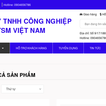
Hotline:
0904656786
Giao hàng
Hỗ 
 TNHH CÔNG NGHIỆP
TSM VIỆT NAM
Địa chỉ: Số 9/17/188
Hotline: 090465678
HỖ TRỢ KHÁCH HÀNG
TUYỂN DỤNG
TIN TỨC
 CẢ SẢN PHẨM
Thứ tự