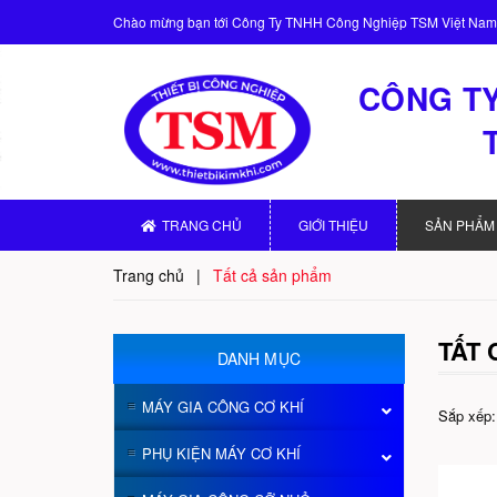
Chào mừng bạn tới
Công Ty TNHH Công Nghiệp TSM Việt Nam
CÔNG TY
TRANG CHỦ
GIỚI THIỆU
SẢN PHẨM
Trang chủ
|
Tất cả sản phẩm
TẤT
DANH MỤC
MÁY GIA CÔNG CƠ KHÍ
Sắp xếp:
PHỤ KIỆN MÁY CƠ KHÍ