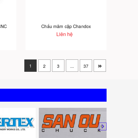
CNC
Chấu mâm cặp Chandox
Liên hệ
1
2
3
...
37