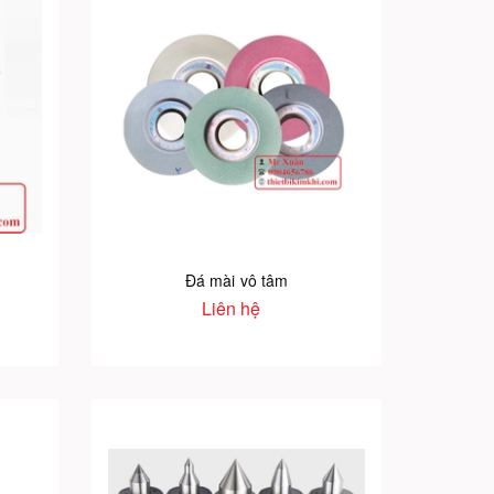
Đá mài vô tâm
Liên hệ