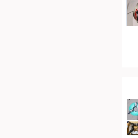
Mỹ
Canada
Hàn Quốc
Đức
Đài Loan
Bulgary