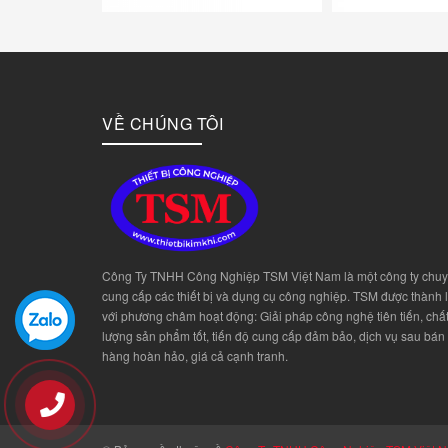
VỀ CHÚNG TÔI
Công Ty TNHH Công Nghiệp TSM Việt Nam là một công ty chu
cung cấp các thiết bị và dụng cụ công nghiệp. TSM được thành 
với phương châm hoạt động: Giải pháp công nghệ tiên tiến, chấ
lượng sản phẩm tốt, tiến độ cung cấp đảm bảo, dịch vụ sau bán
hàng hoàn hảo, giá cả cạnh tranh.