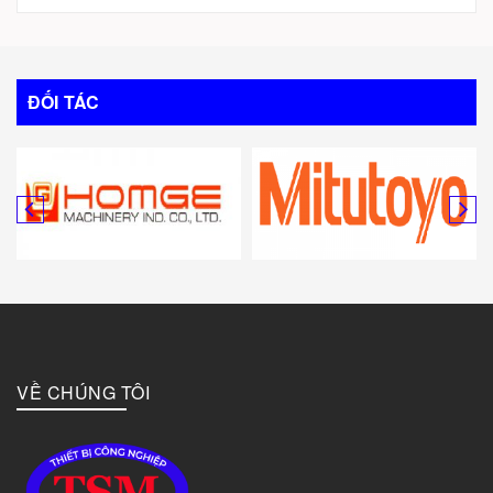
Trung Quốc
Italy
ĐỐI TÁC
Mỹ
Canada
Hàn Quốc
Đức
VỀ CHÚNG TÔI
Đài Loan
Bulgary