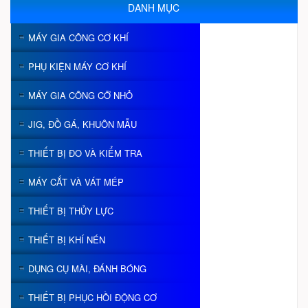
DANH MỤC
MÁY GIA CÔNG CƠ KHÍ
PHỤ KIỆN MÁY CƠ KHÍ
MÁY GIA CÔNG CỠ NHỎ
JIG, ĐỒ GÁ, KHUÔN MẪU
THIẾT BỊ ĐO VÀ KIỂM TRA
MÁY CẮT VÀ VÁT MÉP
THIẾT BỊ THỦY LỰC
THIẾT BỊ KHÍ NÉN
DỤNG CỤ MÀI, ĐÁNH BÓNG
THIẾT BỊ PHỤC HỒI ĐỘNG CƠ