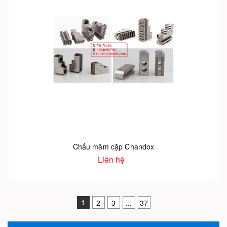
Chấu mâm cặp Chandox
Liên hệ
1
2
3
...
37