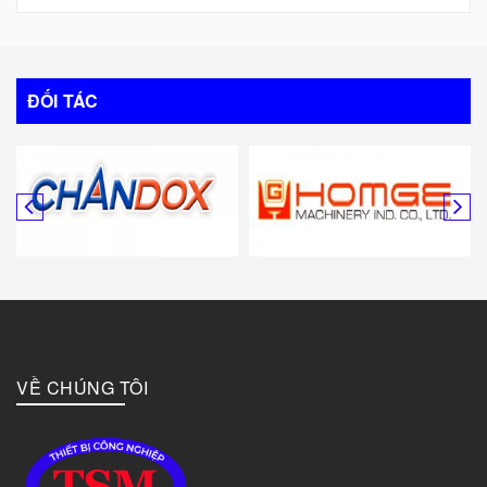
Trung Quốc
Italy
ĐỐI TÁC
Mỹ
Canada
Hàn Quốc
Đức
VỀ CHÚNG TÔI
Đài Loan
Bulgary