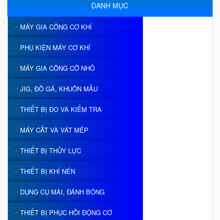
DANH MỤC
MÁY GIA CÔNG CƠ KHÍ
PHỤ KIỆN MÁY CƠ KHÍ
MÁY GIA CÔNG CỠ NHỎ
JIG, ĐỒ GÁ, KHUÔN MẪU
THIẾT BỊ ĐO VÀ KIỂM TRA
MÁY CẮT VÀ VÁT MÉP
THIẾT BỊ THỦY LỰC
THIẾT BỊ KHÍ NÉN
DỤNG CỤ MÀI, ĐÁNH BÓNG
THIẾT BỊ PHỤC HỒI ĐỘNG CƠ