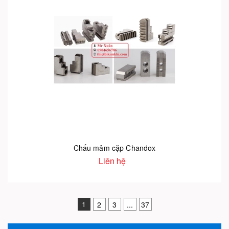
Chấu mâm cặp Chandox
Liên hệ
1
2
3
...
37