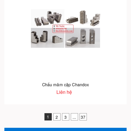
Chấu mâm cặp Chandox
Liên hệ
1
2
3
...
37