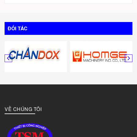
Trung Quốc
Italy
ĐỐI TÁC
Mỹ
Canada
Hàn Quốc
Đức
VỀ CHÚNG TÔI
Đài Loan
Bulgary