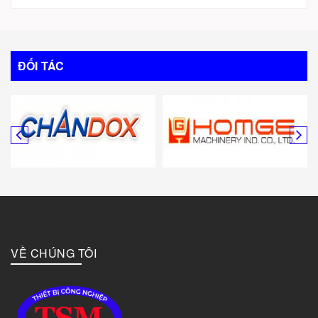
Trung Quốc
Italy
ĐỐI TÁC
Mỹ
Canada
Hàn Quốc
Đức
VỀ CHÚNG TÔI
Đài Loan
Bulgary