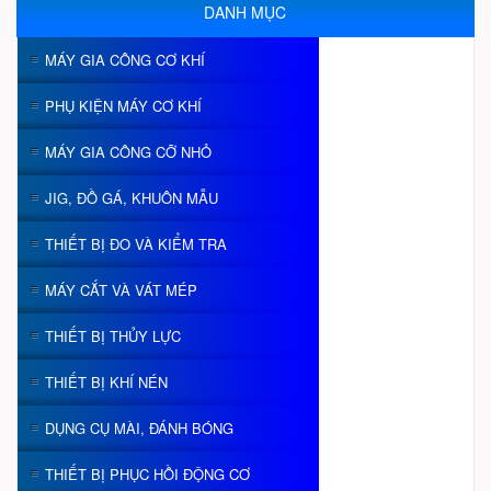
DANH MỤC
MÁY GIA CÔNG CƠ KHÍ
PHỤ KIỆN MÁY CƠ KHÍ
MÁY GIA CÔNG CỠ NHỎ
JIG, ĐỒ GÁ, KHUÔN MẪU
THIẾT BỊ ĐO VÀ KIỂM TRA
MÁY CẮT VÀ VÁT MÉP
THIẾT BỊ THỦY LỰC
THIẾT BỊ KHÍ NÉN
DỤNG CỤ MÀI, ĐÁNH BÓNG
THIẾT BỊ PHỤC HỒI ĐỘNG CƠ