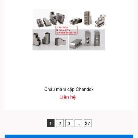
Chấu mâm cặp Chandox
Liên hệ
1
2
3
...
37