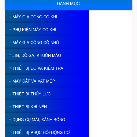
DANH MỤC
MÁY GIA CÔNG CƠ KHÍ
PHỤ KIỆN MÁY CƠ KHÍ
MÁY GIA CÔNG CỠ NHỎ
JIG, ĐỒ GÁ, KHUÔN MẪU
THIẾT BỊ ĐO VÀ KIỂM TRA
MÁY CẮT VÀ VÁT MÉP
THIẾT BỊ THỦY LỰC
THIẾT BỊ KHÍ NÉN
DỤNG CỤ MÀI, ĐÁNH BÓNG
THIẾT BỊ PHỤC HỒI ĐỘNG CƠ