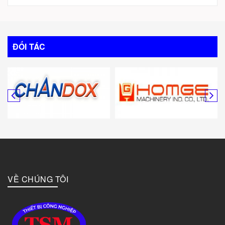
Trung Quốc
Italy
ĐỐI TÁC
Mỹ
Canada
Hàn Quốc
Đức
VỀ CHÚNG TÔI
Đài Loan
Bulgary