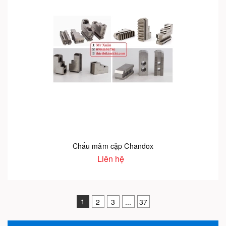
Chấu mâm cặp Chandox
Liên hệ
1
2
3
...
37