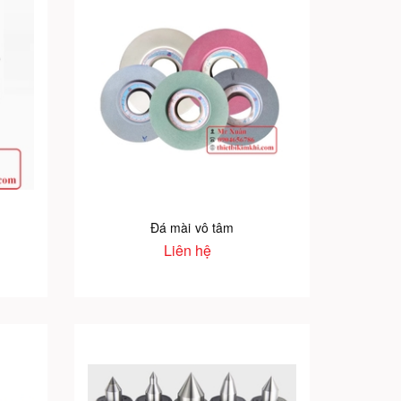
Đá mài vô tâm
Liên hệ