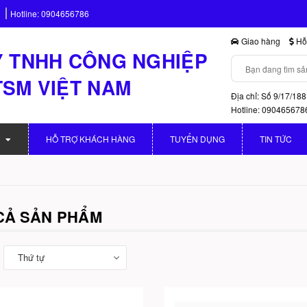
Hotline:
0904656786
Giao hàng
Hỗ 
 TNHH CÔNG NGHIỆP
TSM VIỆT NAM
Địa chỉ: Số 9/17/188
Hotline: 090465678
HỖ TRỢ KHÁCH HÀNG
TUYỂN DỤNG
TIN TỨC
 CẢ SẢN PHẨM
Thứ tự