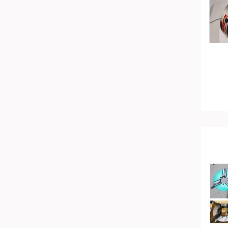
Mỹ
Canada
Hàn Quốc
Đức
Đài Loan
Bulgary