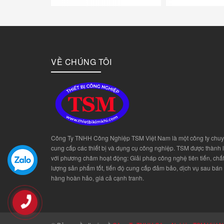
VỀ CHÚNG TÔI
Công Ty TNHH Công Nghiệp TSM Việt Nam là một công ty chu
cung cấp các thiết bị và dụng cụ công nghiệp. TSM được thành 
với phương châm hoạt động: Giải pháp công nghệ tiên tiến, chấ
lượng sản phẩm tốt, tiến độ cung cấp đảm bảo, dịch vụ sau bán
hàng hoàn hảo, giá cả cạnh tranh.