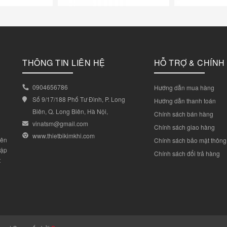
THÔNG TIN LIÊN HỆ
HỖ TRỢ & CHÍNH
0904656786
Hướng dẫn mua hàng
Số 9/17/188 Phố Tư Đình, P. Long
Hướng dẫn thanh toán
Biên, Q. Long Biên, Hà Nội,
Chính sách bán hàng
vinatsm@gmail.com
Chính sách giao hàng
www.thietbikimkhi.com
yên
Chính sách bảo mật thông 
lập
Chính sách đổi trả hàng
t