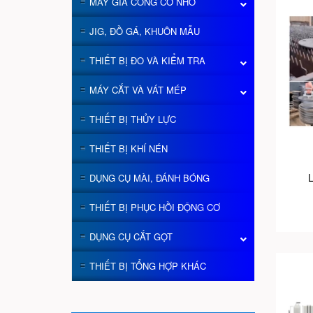
MÁY GIA CÔNG CỠ NHỎ
JIG, ĐỒ GÁ, KHUÔN MẪU
THIẾT BỊ ĐO VÀ KIỂM TRA
MÁY CẮT VÀ VÁT MÉP
THIẾT BỊ THỦY LỰC
THIẾT BỊ KHÍ NÉN
L
DỤNG CỤ MÀI, ĐÁNH BÓNG
THIẾT BỊ PHỤC HỒI ĐỘNG CƠ
DỤNG CỤ CẮT GỌT
THIẾT BỊ TỔNG HỢP KHÁC