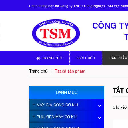
Chào mừng bạn tới
Công Ty TNHH Công Nghiệp TSM Việt Nam
CÔNG TY
TRANG CHỦ
GIỚI THIỆU
SẢN PHẨM
Trang chủ
|
Tất cả sản phẩm
TẤT
DANH MỤC
MÁY GIA CÔNG CƠ KHÍ
Sắp xếp:
PHỤ KIỆN MÁY CƠ KHÍ