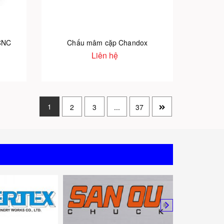
CNC
Chấu mâm cặp Chandox
Liên hệ
1
2
3
...
37