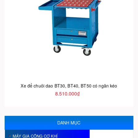
Xe để chuôi dao BT30, BT40, BT50 có ngăn kéo
8.510.000₫
DANH MỤC
MÁY GIA CÔNG CƠ KHÍ