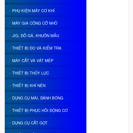
PHỤ KIỆN MÁY CƠ KHÍ
MÁY GIA CÔNG CỠ NHỎ
JIG, ĐỒ GÁ, KHUÔN MẪU
THIẾT BỊ ĐO VÀ KIỂM TRA
MÁY CẮT VÀ VÁT MÉP
THIẾT BỊ THỦY LỰC
THIẾT BỊ KHÍ NÉN
DỤNG CỤ MÀI, ĐÁNH BÓNG
THIẾT BỊ PHỤC HỒI ĐỘNG CƠ
DỤNG CỤ CẮT GỌT