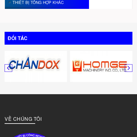
THIẾT BỊ TỔNG HỢP KHÁC
ĐỐI TÁC
VỀ CHÚNG TÔI