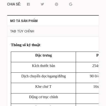
CHIA SẺ:
MÔ TẢ SẢN PHẨM
TAB TÙY CHỈNH
Thông số kỹ thuật
Đặc trưng
PF-6
Kích thước bàn
254x13
Dịch chuyển dọc/ngang/đứng
90 0/420
Khe chư T
16x3x6
Động cơ trục chính
5HP