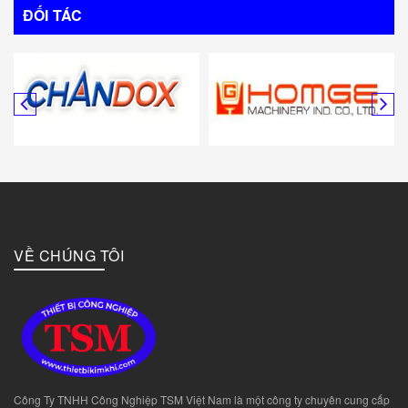
ĐỐI TÁC
VỀ CHÚNG TÔI
Công Ty TNHH Công Nghiệp TSM Việt Nam là một công ty chuyên cung cấp