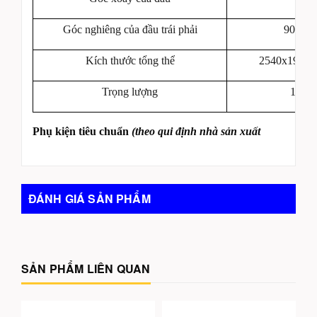
Góc nghiêng của đầu trái phải
90
-0
-
o
o
Kích thước tổng thể
2540x1970
Trọng lượng
1700
Phụ kiện tiêu chuẩn
(theo qui định nhà sản xuất
ĐÁNH GIÁ SẢN PHẨM
SẢN PHẨM LIÊN QUAN