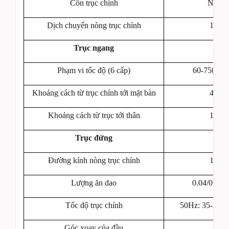
Côn trục chính
NST#
Dịch chuyển nòng trục chính
125m
Trục ngang
Phạm vi tốc độ (6 cấp)
60-750 vòn
Khoảng cách từ trục chính tới mặt bàn
450m
Khoảng cách từ trục tới thân
160m
Trục đứng
Đường kính nòng trục chính
105m
Lượng ăn dao
0.04/0.08/
Tốc độ trục chính
50Hz: 35-2850
Góc xoay của đầu
360
o