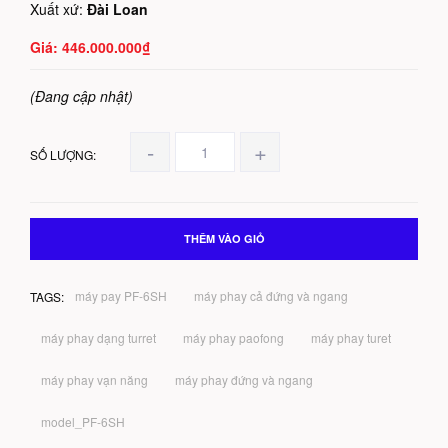
Xuất xứ:
Đài Loan
446.000.000₫
(Đang cập nhật)
-
+
SỐ LƯỢNG:
THÊM VÀO GIỎ
máy pay PF-6SH
máy phay cả đứng và ngang
TAGS:
máy phay dạng turret
máy phay paofong
máy phay turet
máy phay vạn năng
máy phay đứng và ngang
model_PF-6SH