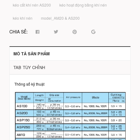
kéo cắt khí nén AS200
kéo hoạt động bằng khí nén
kéo khí nén
model_AM20 & AS200
CHIA SẺ:
MÔ TẢ SẢN PHẨM
TAB TÙY CHỈNH
Thông số kỹ thuật