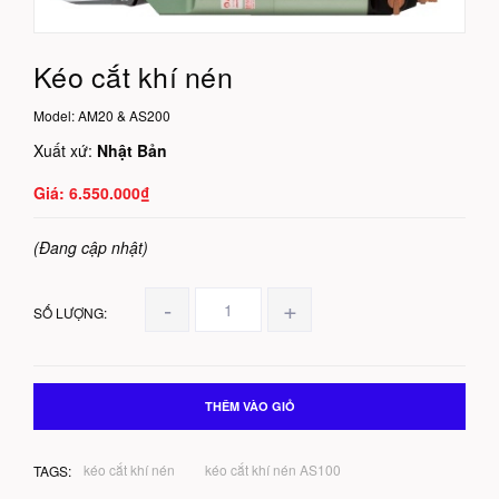
Kéo cắt khí nén
Model:
AM20 & AS200
Xuất xứ:
Nhật Bản
6.550.000₫
(Đang cập nhật)
-
+
SỐ LƯỢNG:
THÊM VÀO GIỎ
kéo cắt khí nén
kéo cắt khí nén AS100
TAGS: