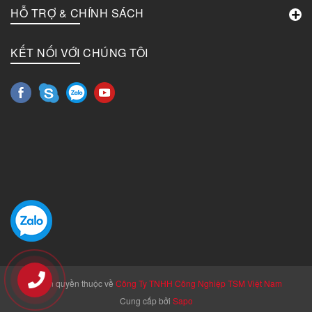
HỖ TRỢ & CHÍNH SÁCH
KẾT NỐI VỚI CHÚNG TÔI
© Bản quyền thuộc về
Công Ty TNHH Công Nghiệp TSM Việt Nam
Cung cấp bởi
Sapo