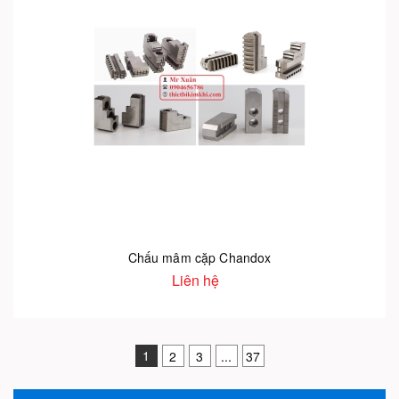
Chấu mâm cặp Chandox
Liên hệ
1
2
3
...
37