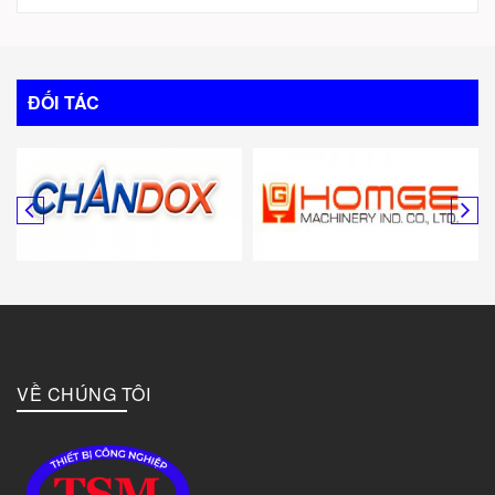
Trung Quốc
Italy
ĐỐI TÁC
Mỹ
Canada
Hàn Quốc
Đức
VỀ CHÚNG TÔI
Đài Loan
Bulgary