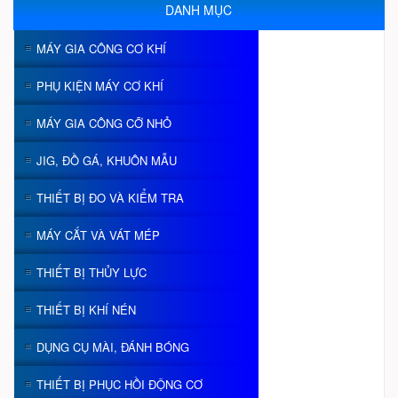
DANH MỤC
MÁY GIA CÔNG CƠ KHÍ
PHỤ KIỆN MÁY CƠ KHÍ
MÁY GIA CÔNG CỠ NHỎ
JIG, ĐỒ GÁ, KHUÔN MẪU
THIẾT BỊ ĐO VÀ KIỂM TRA
MÁY CẮT VÀ VÁT MÉP
THIẾT BỊ THỦY LỰC
THIẾT BỊ KHÍ NÉN
DỤNG CỤ MÀI, ĐÁNH BÓNG
THIẾT BỊ PHỤC HỒI ĐỘNG CƠ