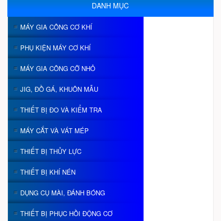
DANH MỤC
MÁY GIA CÔNG CƠ KHÍ
PHỤ KIỆN MÁY CƠ KHÍ
MÁY GIA CÔNG CỠ NHỎ
JIG, ĐỒ GÁ, KHUÔN MẪU
THIẾT BỊ ĐO VÀ KIỂM TRA
MÁY CẮT VÀ VÁT MÉP
THIẾT BỊ THỦY LỰC
THIẾT BỊ KHÍ NÉN
DỤNG CỤ MÀI, ĐÁNH BÓNG
THIẾT BỊ PHỤC HỒI ĐỘNG CƠ