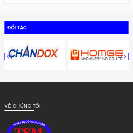
Trung Quốc
Italy
ĐỐI TÁC
Mỹ
Canada
Hàn Quốc
Đức
VỀ CHÚNG TÔI
Đài Loan
Bulgary