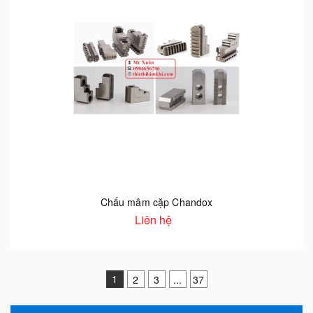
Chấu mâm cặp Chandox
Liên hệ
1
2
3
...
37