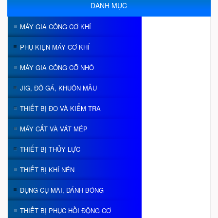
DANH MỤC
MÁY GIA CÔNG CƠ KHÍ
PHỤ KIỆN MÁY CƠ KHÍ
MÁY GIA CÔNG CỠ NHỎ
JIG, ĐỒ GÁ, KHUÔN MẪU
THIẾT BỊ ĐO VÀ KIỂM TRA
MÁY CẮT VÀ VÁT MÉP
THIẾT BỊ THỦY LỰC
THIẾT BỊ KHÍ NÉN
DỤNG CỤ MÀI, ĐÁNH BÓNG
THIẾT BỊ PHỤC HỒI ĐỘNG CƠ