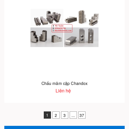
Chấu mâm cặp Chandox
Liên hệ
1
2
3
...
37