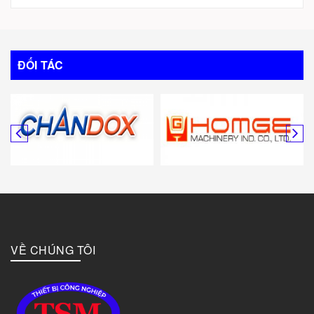
Trung Quốc
Italy
ĐỐI TÁC
Mỹ
Canada
Hàn Quốc
Đức
VỀ CHÚNG TÔI
Đài Loan
Bulgary