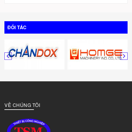
Trung Quốc
Italy
ĐỐI TÁC
Mỹ
Canada
Hàn Quốc
Đức
VỀ CHÚNG TÔI
Đài Loan
Bulgary