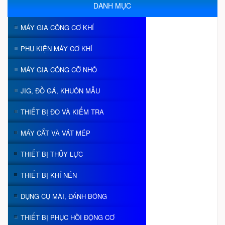
DANH MỤC
MÁY GIA CÔNG CƠ KHÍ
PHỤ KIỆN MÁY CƠ KHÍ
MÁY GIA CÔNG CỠ NHỎ
JIG, ĐỒ GÁ, KHUÔN MẪU
THIẾT BỊ ĐO VÀ KIỂM TRA
MÁY CẮT VÀ VÁT MÉP
THIẾT BỊ THỦY LỰC
THIẾT BỊ KHÍ NÉN
DỤNG CỤ MÀI, ĐÁNH BÓNG
THIẾT BỊ PHỤC HỒI ĐỘNG CƠ