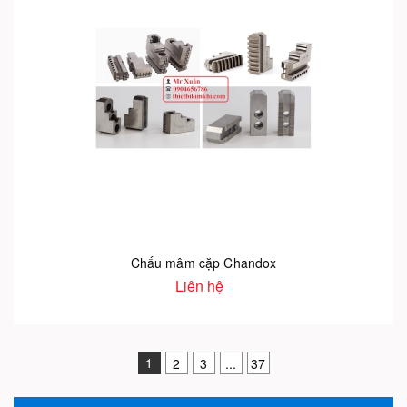
Chấu mâm cặp Chandox
Liên hệ
1
2
3
...
37